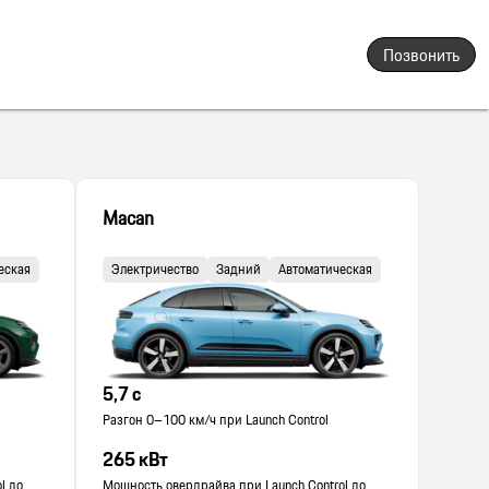
Позвонить
Macan
еская
Электричество
Задний
Автоматическая
5,7 с
Разгон 0–100 км/ч при Launch Control
265 кВт
l до
Мощность овердрайва при Launch Control до