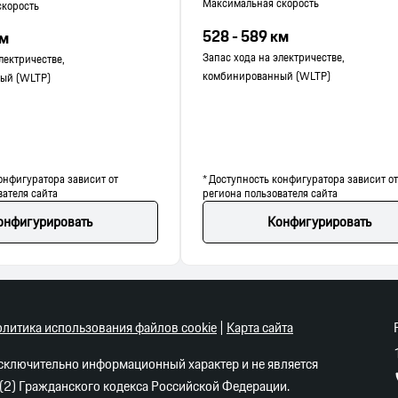
Максимальная скорость
скорость
528 - 589 км
км
Запас хода на электричестве,
лектричестве,
комбинированный (WLTP)
ый (WLTP)
онфигуратора зависит от
* Доступность конфигуратора зависит от
вателя сайта
региона пользователя сайта
онфигурировать
Конфигурировать
литика использования файлов cookie
|
Карта сайта
исключительно информационный характер и не является
(2) Гражданского кодекса Российской Федерации.