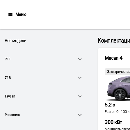
Меню
Комплектации
Все модели
Macan 4
911
Электричеств
718
Taycan
5,2 с
Разгон 0–100 км
Panamera
300 кВт
Мощность оверд