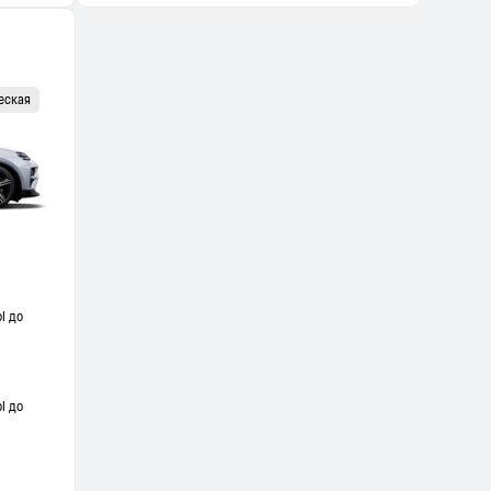
еская
l до
l до