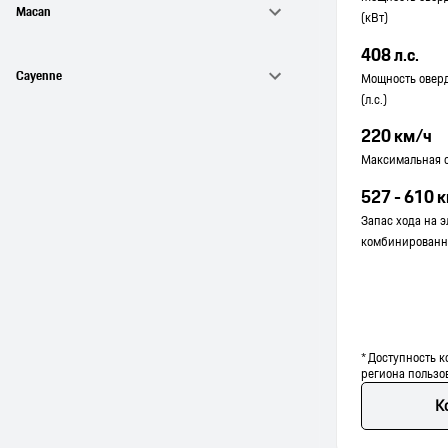
Macan
(кВт)
408 л.с.
Cayenne
Мощность оверд
(л.с.)
220 км/ч
Максимальная 
527 - 610 
Запас хода на э
комбинированн
* Доступность к
региона пользо
К