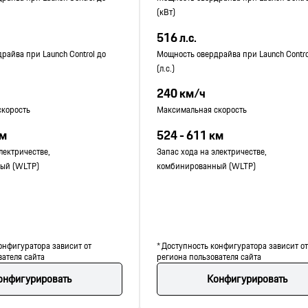
(кВт)
516 л.с.
райва при Launch Control до
Мощность овердрайва при Launch Contro
(л.с.)
240 км/ч
скорость
Максимальная скорость
км
524 - 611 км
лектричестве,
Запас хода на электричестве,
ый (WLTP)
комбинированный (WLTP)
онфигуратора зависит от
* Доступность конфигуратора зависит от
вателя сайта
региона пользователя сайта
онфигурировать
Конфигурировать