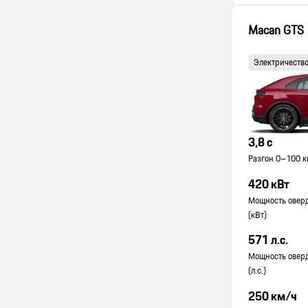
Macan GTS
Электричеств
3,8 с
Разгон 0–100 км
420 кВт
Мощность оверд
(кВт)
571 л.с.
Мощность оверд
(л.с.)
250 км/ч