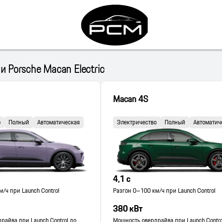
 Porsche Macan Electric
Macan 4S
о
Полный
Автоматическая
Электричество
Полный
Автоматич
4,1 с
/ч при Launch Control
Разгон 0–100 км/ч при Launch Control
380 кВт
райва при Launch Control до
Мощность овердрайва при Launch Contro